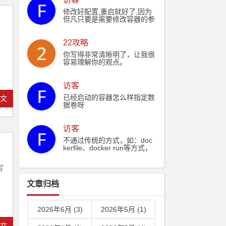
˃˃ ./Dockerfile echo "RUN y
um install -y nginx" ˃˃ ./Doc
修改好配置,重启就好了,因为
kerfile echo "WORKDIR /ww
但凡只要是需要修改容器的参
w" ˃˃ ./Dockerfile echo "CO
数,都需要重新启动
PY ./output /www" ˃˃ ./Dock
erfile #切换淘宝源避免yarn
22攻略
安装pm2总是失败问题 echo
"RUN yarn config set registr
你写得非常清晰明了，让我很
y https://registry.npm.taoba
容易理解你的观点。
o.org/" ˃˃ ./Dockerfile echo
"RUN yarn config get registr
y" ˃˃ ./Dockerfile echo "RUN
访客
yarn && yarn global add pm
已经启动的容器怎么样指定数
全文
2" ˃˃ ./Dockerfile echo "COP
据卷呀
Y ./output/dist/html /usr/shar
e/nginx/html" ˃˃ ./Dockerfile
echo "COPY ./output/nginx.c
访客
onf /etc/nginx/nginx.conf" ˃˃
./Dockerfile echo "RUN wher
不通过传统的方式，如：doc
eis nginx" ˃˃ ./Dockerfile ec
kerfile、docker run等方式，
ho "EXPOSE 8000" ˃˃ ./Doc
想在docker容器创建的时
kerfile echo "CMD pm2 start
候，自动就能挂载特定文件
写
process.json && nginx -g 'da
卷，有办法吗？
emon off;'" ˃˃ ./Dockerfile
文章归档
2026年6月 (3)
2026年5月 (1)
全文