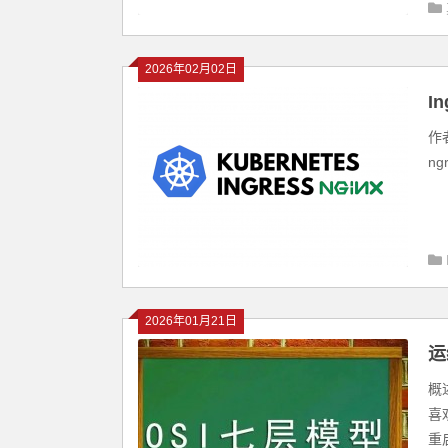
2026年02月02日
I
委
作者
n
2026年01月21日
运
概
喜
重