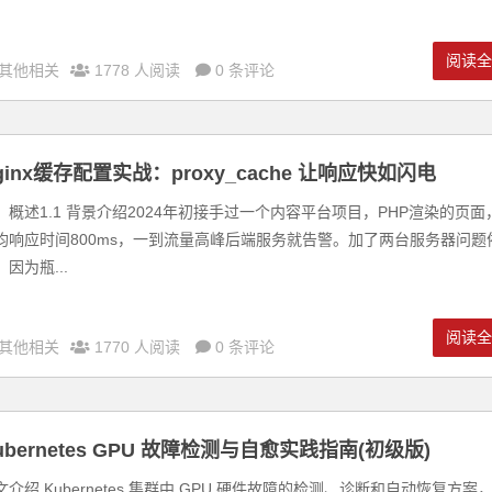
阅读
其他相关
1778 人阅读
0 条评论
ginx缓存配置实战：proxy_cache 让响应快如闪电
、概述1.1 背景介绍2024年初接手过一个内容平台项目，PHP渲染的页面
均响应时间800ms，一到流量高峰后端服务就告警。加了两台服务器问题
，因为瓶...
阅读
其他相关
1770 人阅读
0 条评论
ubernetes GPU 故障检测与自愈实践指南(初级版)
文介绍 Kubernetes 集群中 GPU 硬件故障的检测、诊断和自动恢复方案