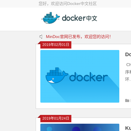
您好，欢迎访问Docker中文社区
MinDoc官网已发布，欢迎您的访问！
2019年02月01日
Kubernetes中文社区上线啦！少年还等什么
D
欢迎来到Jenkins中文社区！
C
序
环..
2019年01月24日
K