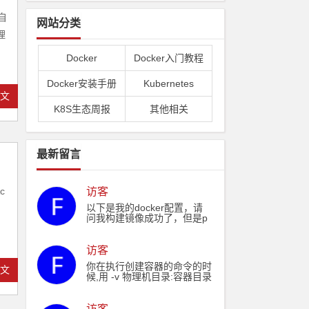
自
网站分类
理
Docker
Docker入门教程
Docker安装手册
Kubernetes
全文
K8S生态周报
其他相关
最新留言
c
访客
以下是我的docker配置，请
问我构建镜像成功了，但是p
ull拉取失败了，和我的docke
rFile配置有关系么： echo "F
ROM hub.sfjswl.com/basic/n
访客
ode:14" ˃ ./Dockerfile echo
你在执行创建容器的命令的时
全文
"RUN rpm -Uvh http://nginx.
候,用 -v 物理机目录:容器目录
org/packages/centos/7/noar
这样就可以挂载了,铁子
ch/RPMS/nginx-release-cent
os-7-0.el7.ngx.noarch.rpm"
访客