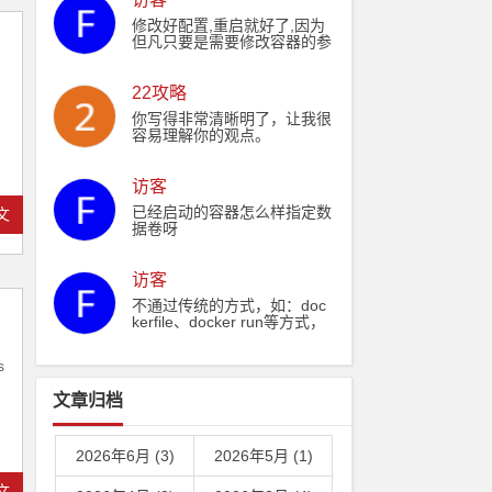
˃˃ ./Dockerfile echo "RUN y
um install -y nginx" ˃˃ ./Doc
修改好配置,重启就好了,因为
kerfile echo "WORKDIR /ww
但凡只要是需要修改容器的参
w" ˃˃ ./Dockerfile echo "CO
数,都需要重新启动
PY ./output /www" ˃˃ ./Dock
erfile #切换淘宝源避免yarn
22攻略
安装pm2总是失败问题 echo
"RUN yarn config set registr
你写得非常清晰明了，让我很
y https://registry.npm.taoba
容易理解你的观点。
o.org/" ˃˃ ./Dockerfile echo
"RUN yarn config get registr
y" ˃˃ ./Dockerfile echo "RUN
访客
yarn && yarn global add pm
已经启动的容器怎么样指定数
文
2" ˃˃ ./Dockerfile echo "COP
据卷呀
Y ./output/dist/html /usr/shar
e/nginx/html" ˃˃ ./Dockerfile
echo "COPY ./output/nginx.c
访客
onf /etc/nginx/nginx.conf" ˃˃
./Dockerfile echo "RUN wher
不通过传统的方式，如：doc
eis nginx" ˃˃ ./Dockerfile ec
kerfile、docker run等方式，
ho "EXPOSE 8000" ˃˃ ./Doc
想在docker容器创建的时
kerfile echo "CMD pm2 start
候，自动就能挂载特定文件
s
process.json && nginx -g 'da
卷，有办法吗？
emon off;'" ˃˃ ./Dockerfile
文章归档
2026年6月 (3)
2026年5月 (1)
文