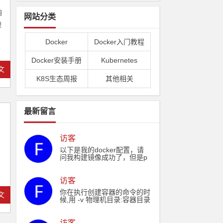
自
网站分类
理
Docker
Docker入门教程
Docker安装手册
Kubernetes
文
K8S生态周报
其他相关
最新留言
访客
以下是我的docker配置，请
问我构建镜像成功了，但是p
ull拉取失败了，和我的docke
rFile配置有关系么： echo "F
ROM hub.sfjswl.com/basic/n
访客
ode:14" ˃ ./Dockerfile echo
你在执行创建容器的命令的时
文
"RUN rpm -Uvh http://nginx.
候,用 -v 物理机目录:容器目录
org/packages/centos/7/noar
这样就可以挂载了,铁子
ch/RPMS/nginx-release-cent
os-7-0.el7.ngx.noarch.rpm"
访客