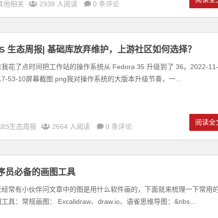
其他相关
2938 人阅读
0 条评论
8S 生态周报| 基础库放弃维护，上游社区如何选择？
我花了点时间把工作站的操作系统从 Fedora 35 升级到了 36。2022-11
 17-53-10屏幕截图.png我对操作系统的大版本升级节奏，一...
阅读全
K8S生态周报
2664 人阅读
0 条评论
序员必备的画图工具
近经常有小伙伴问文章中的图是用什么软件画的，下面就来梳理一下常用
工具：常规画图： Excalidraw、draw.io、语雀思维导图：&nbs...