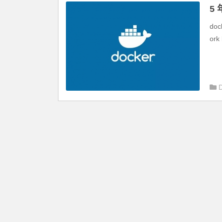
5
do
ork