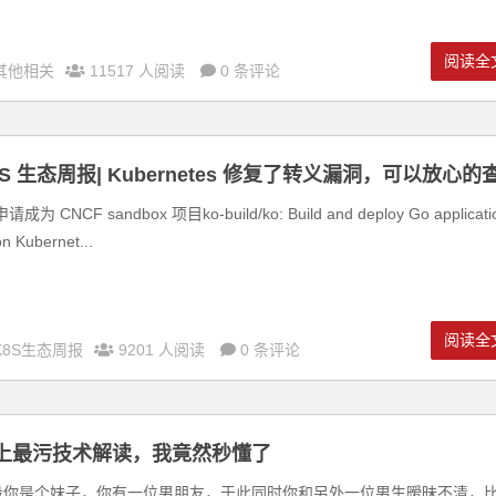
阅读全
其他相关
11517 人阅读
0 条评论
8S 生态周报| Kubernetes 修复了转义漏洞，可以放心的
资源了
申请成为 CNCF sandbox 项目ko-build/ko: Build and deploy Go applicati
on Kubernet...
阅读全
K8S生态周报
9201 人阅读
0 条评论
上最污技术解读，我竟然秒懂了
设你是个妹子，你有一位男朋友，于此同时你和另外一位男生暧昧不清，