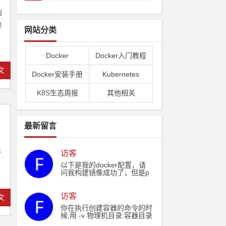
自
理
网站分类
Docker
Docker入门教程
文
Docker安装手册
Kubernetes
K8S生态周报
其他相关
最新留言
于
访客
以下是我的docker配置，请
问我构建镜像成功了，但是p
ull拉取失败了，和我的docke
rFile配置有关系么： echo "F
ROM hub.sfjswl.com/basic/n
访客
文
ode:14" ˃ ./Dockerfile echo
你在执行创建容器的命令的时
"RUN rpm -Uvh http://nginx.
候,用 -v 物理机目录:容器目录
org/packages/centos/7/noar
这样就可以挂载了,铁子
ch/RPMS/nginx-release-cent