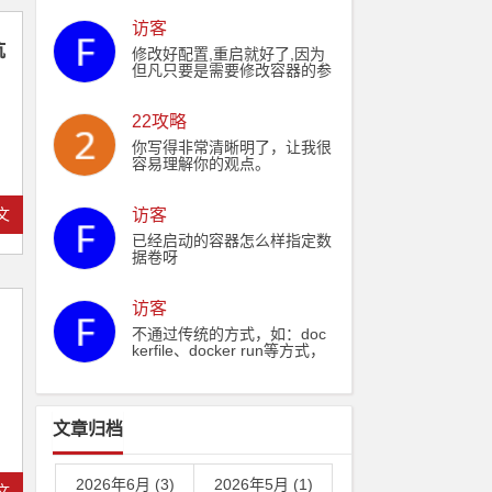
os-7-0.el7.ngx.noarch.rpm"
访客
˃˃ ./Dockerfile echo "RUN y
坑
um install -y nginx" ˃˃ ./Doc
修改好配置,重启就好了,因为
kerfile echo "WORKDIR /ww
但凡只要是需要修改容器的参
w" ˃˃ ./Dockerfile echo "CO
数,都需要重新启动
PY ./output /www" ˃˃ ./Dock
erfile #切换淘宝源避免yarn
22攻略
安装pm2总是失败问题 echo
"RUN yarn config set registr
你写得非常清晰明了，让我很
y https://registry.npm.taoba
容易理解你的观点。
o.org/" ˃˃ ./Dockerfile echo
"RUN yarn config get registr
y" ˃˃ ./Dockerfile echo "RUN
文
访客
yarn && yarn global add pm
已经启动的容器怎么样指定数
2" ˃˃ ./Dockerfile echo "COP
据卷呀
Y ./output/dist/html /usr/shar
e/nginx/html" ˃˃ ./Dockerfile
echo "COPY ./output/nginx.c
访客
onf /etc/nginx/nginx.conf" ˃˃
./Dockerfile echo "RUN wher
不通过传统的方式，如：doc
eis nginx" ˃˃ ./Dockerfile ec
kerfile、docker run等方式，
ho "EXPOSE 8000" ˃˃ ./Doc
想在docker容器创建的时
kerfile echo "CMD pm2 start
候，自动就能挂载特定文件
process.json && nginx -g 'da
卷，有办法吗？
emon off;'" ˃˃ ./Dockerfile
文章归档
2026年6月 (3)
2026年5月 (1)
文