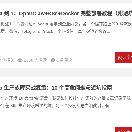
 0 到 1：OpenClaw+K8s+Docker 完整部署教程（附避
 排错）
概述1.1 背景介绍AI Agent 落地到企业内部，第一个挡在路上的问题就是
层。微信、Telegram、Slack、企业微信，每个渠道的协议...
阅读全
其他相关
2250 人阅读
0 条评论
8s 生产故障实战复盘：10 个高危问题与避坑指南
s 生产环境 10 大"炸雷"复盘：我是如何搞挂生产集群的这篇文章记录了我
年在 K8s 生产环境踩过的坑。每一个案例都是血泪教训，有...
阅读全