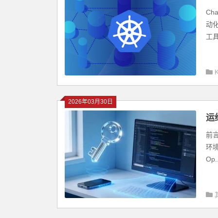
Ch
动
工具
2026年03月30日
运
前言
环
Op..