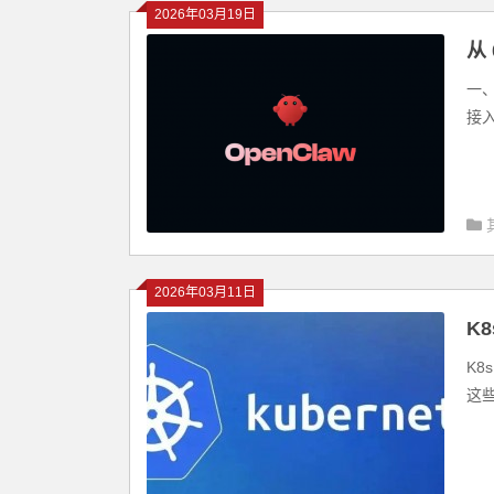
2026年03月19日
从
+
一、
接入
2026年03月11日
K
K8
这些